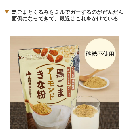
ぱらプレーン。クセがなくて濃厚だ
から、シンプルに蜂蜜をかけただけ
黒ごまとくるみをミルでガーするのがだんだん
でも美味しいの。1kgもあるので持
ち帰る際はズシッとくるんだけど、
面倒になってきて、最近はこれをかけている
それでも買う価値あり。うちは毎日
食べているから、紙パックのヨーグ
ルトだとすぐ無くなってしまうの
で、これくらいがちょうど良い。フ
ァミリーにもおすすめです。私の活
動範囲内だと成城石井、イトーヨー
カドー、イオンにはあるのを確認し
た。見つけたらぜひ食べてみて！ [i
temlink post_id=