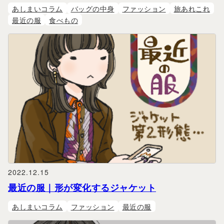
あしまいコラム
バッグの中身
ファッション
旅あれこれ
最近の服
食べもの
2022.12.15
最近の服｜形が変化するジャケット
あしまいコラム
ファッション
最近の服