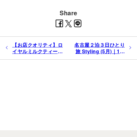
Share
投
【お店クオリティ】ロ
名古屋２泊３日ひとり
稿
イヤルミルクティーベ
旅 Styling (5月)｜1日
ナ
ースを使った簡単ピー
目 ひつまぶし・カフェ
ビ
チティー
ゲ
ー
シ
ョ
ン