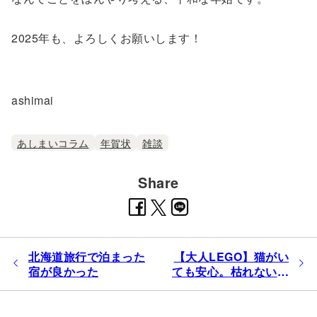
2025年も、よろしくお願いします！
ashimai⁡
あしまいコラム
年賀状
雑談
Share
投
北海道旅行で泊まった
【大人LEGO】猫がい
稿
宿が良かった
ても安心。枯れない花
ナ
束
ビ
ゲ