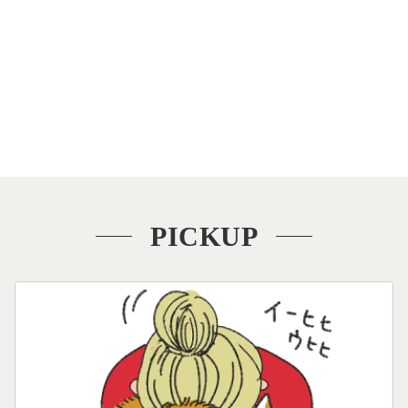
ー
シ
ョ
ン
PICKUP