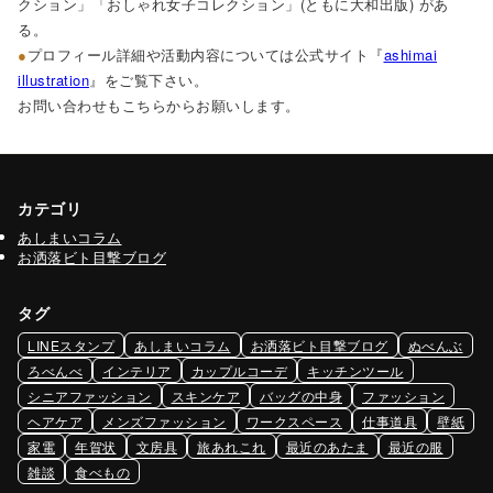
クション」
「おしゃれ女子コレクション」(ともに大和出版) があ
る。
●
プロフィール詳細や活動内容については公式サイト『
ashimai
illustration
』をご覧下さい。
お問い合わせもこちらからお願いします。
カテゴリ
あしまいコラム
お洒落ビト目撃ブログ
タグ
LINEスタンプ
あしまいコラム
お洒落ビト目撃ブログ
ぬべんぶ
ろべんべ
インテリア
カップルコーデ
キッチンツール
シニアファッション
スキンケア
バッグの中身
ファッション
ヘアケア
メンズファッション
ワークスペース
仕事道具
壁紙
家電
年賀状
文房具
旅あれこれ
最近のあたま
最近の服
雑談
食べもの